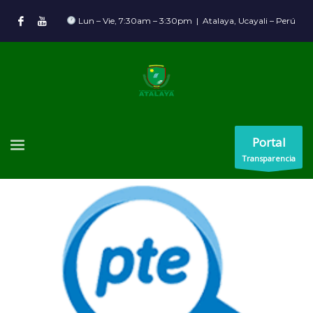
Lun – Vie, 7:30am – 3:30pm | Atalaya, Ucayali – Perú
Portal
Transparencia