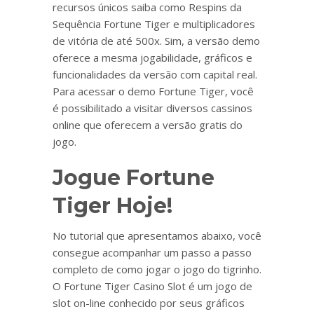
recursos únicos saiba como Respins da
Sequência Fortune Tiger e multiplicadores
de vitória de até 500x. Sim, a versão demo
oferece a mesma jogabilidade, gráficos e
funcionalidades da versão com capital real.
Para acessar o demo Fortune Tiger, você
é possibilitado a visitar diversos cassinos
online que oferecem a versão gratis do
jogo.
Jogue Fortune
Tiger Hoje!
No tutorial que apresentamos abaixo, você
consegue acompanhar um passo a passo
completo de como jogar o jogo do tigrinho.
O Fortune Tiger Casino Slot é um jogo de
slot on-line conhecido por seus gráficos