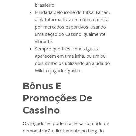
brasileiro.
Fundada pelo ícone do futsal Falcão,
a plataforma traz uma ótima oferta
por mercados esportivos, usando
uma seção do Cassino igualmente
vibrante.
Sempre que três ícones iguais
aparecem em uma linha, ou um ou
dois símbolos utilizando an ajuda do
Wild, o jogador ganha.
Bônus E
Promoções De
Cassino
Os jogadores podem acessar o modo de
demonstração diretamente no blog do