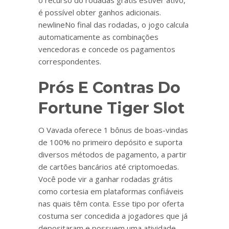
o recurso do rodadas grátis estiver ativo,
é possível obter ganhos adicionais.
newlineNo final das rodadas, o jogo calcula
automaticamente as combinações
vencedoras e concede os pagamentos
correspondentes.
Prós E Contras Do
Fortune Tiger Slot
O Vavada oferece 1 bônus de boas-vindas
de 100% no primeiro depósito e suporta
diversos métodos de pagamento, a partir
de cartões bancários até criptomoedas.
Você pode vir a ganhar rodadas grátis
como cortesia em plataformas confiáveis
nas quais têm conta. Esse tipo por oferta
costuma ser concedida a jogadores que já
depositaram e possuem uma atividade