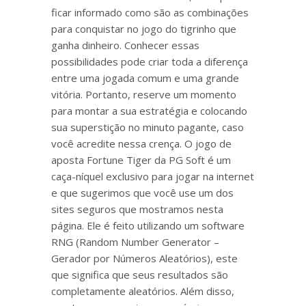
ficar informado como são as combinações
para conquistar no jogo do tigrinho que
ganha dinheiro. Conhecer essas
possibilidades pode criar toda a diferença
entre uma jogada comum e uma grande
vitória. Portanto, reserve um momento
para montar a sua estratégia e colocando
sua superstição no minuto pagante, caso
você acredite nessa crença. O jogo de
aposta Fortune Tiger da PG Soft é um
caça-níquel exclusivo para jogar na internet
e que sugerimos que você use um dos
sites seguros que mostramos nesta
página. Ele é feito utilizando um software
RNG (Random Number Generator –
Gerador por Números Aleatórios), este
que significa que seus resultados são
completamente aleatórios. Além disso,