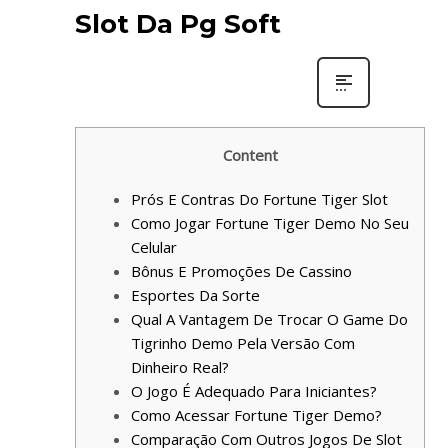
Slot Da Pg Soft
Content
Prós E Contras Do Fortune Tiger Slot
Сomo Jogar Fortune Tiger Demo No Seu
Celular
Bônus E Promoções De Cassino
Esportes Da Sorte
Qual A Vantagem De Trocar O Game Do
Tigrinho Demo Pela Versão Com
Dinheiro Real?
O Jogo É Adequado Para Iniciantes?
Como Acessar Fortune Tiger Demo?
Comparação Com Outros Jogos De Slot