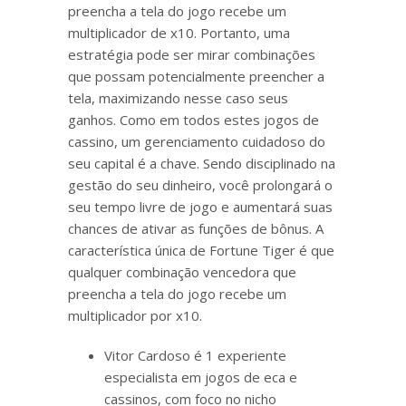
preencha a tela do jogo recebe um
multiplicador de x10. Portanto, uma
estratégia pode ser mirar combinações
que possam potencialmente preencher a
tela, maximizando nesse caso seus
ganhos. Como em todos estes jogos de
cassino, um gerenciamento cuidadoso do
seu capital é a chave. Sendo disciplinado na
gestão do seu dinheiro, você prolongará o
seu tempo livre de jogo e aumentará suas
chances de ativar as funções de bônus. A
característica única de Fortune Tiger é que
qualquer combinação vencedora que
preencha a tela do jogo recebe um
multiplicador por x10.
Vitor Cardoso é 1 experiente
especialista em jogos de eca e
cassinos, com foco no nicho