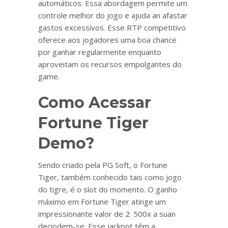
automáticos. Essa abordagem permite um
controle melhor do jogo e ajuda an afastar
gastos excessivos. Esse RTP competitivo
oferece aos jogadores uma boa chance
por ganhar regularmente enquanto
aproveitam os recursos empolgantes do
game.
Como Acessar
Fortune Tiger
Demo?
Sendo criado pela PG Soft, o Fortune
Tiger, também conhecido tais como jogo
do tigre, é o slot do momento. O ganho
máximo em Fortune Tiger atinge um
impressionante valor de 2. 500x a suan
deciodem-se. Esse jackpot têm a