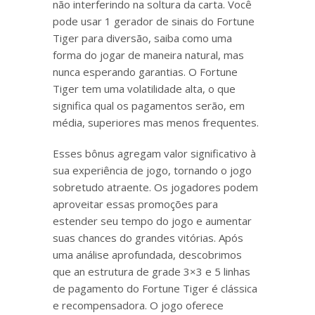
não interferindo na soltura da carta. Você
pode usar 1 gerador de sinais do Fortune
Tiger para diversão, saiba como uma
forma do jogar de maneira natural, mas
nunca esperando garantias. O Fortune
Tiger tem uma volatilidade alta, o que
significa qual os pagamentos serão, em
média, superiores mas menos frequentes.
Esses bônus agregam valor significativo à
sua experiência de jogo, tornando o jogo
sobretudo atraente. Os jogadores podem
aproveitar essas promoções para
estender seu tempo do jogo e aumentar
suas chances do grandes vitórias. Após
uma análise aprofundada, descobrimos
que an estrutura de grade 3×3 e 5 linhas
de pagamento do Fortune Tiger é clássica
e recompensadora. O jogo oferece