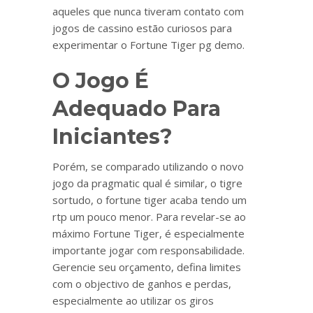
aqueles que nunca tiveram contato com
jogos de cassino estão curiosos para
experimentar o Fortune Tiger pg demo.
O Jogo É
Adequado Para
Iniciantes?
Porém, se comparado utilizando o novo
jogo da pragmatic qual é similar, o tigre
sortudo, o fortune tiger acaba tendo um
rtp um pouco menor. Para revelar-se ao
máximo Fortune Tiger, é especialmente
importante jogar com responsabilidade.
Gerencie seu orçamento, defina limites
com o objectivo de ganhos e perdas,
especialmente ao utilizar os giros