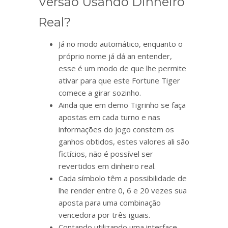
Versão Usando Dinheiro
Real?
Já no modo automático, enquanto o
próprio nome já dá an entender,
esse é um modo de que lhe permite
ativar para que este Fortune Tiger
comece a girar sozinho.
Ainda que em demo Tigrinho se faça
apostas em cada turno e nas
informações do jogo constem os
ganhos obtidos, estes valores ali são
fictícios, não é possível ser
revertidos em dinheiro real.
Cada símbolo têm a possibilidade de
lhe render entre 0, 6 e 20 vezes sua
aposta para uma combinação
vencedora por três iguais.
Contando utilizando uma interface