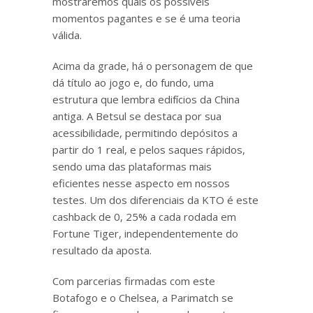
mostraremos quais os possíveis
momentos pagantes e se é uma teoria
válida.
Acima da grade, há o personagem de que
dá título ao jogo e, do fundo, uma
estrutura que lembra edifícios da China
antiga. A Betsul se destaca por sua
acessibilidade, permitindo depósitos a
partir do 1 real, e pelos saques rápidos,
sendo uma das plataformas mais
eficientes nesse aspecto em nossos
testes. Um dos diferenciais da KTO é este
cashback de 0, 25% a cada rodada em
Fortune Tiger, independentemente do
resultado da aposta.
Com parcerias firmadas com este
Botafogo e o Chelsea, a Parimatch se