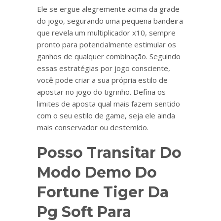
Ele se ergue alegremente acima da grade
do jogo, segurando uma pequena bandeira
que revela um multiplicador x10, sempre
pronto para potencialmente estimular os
ganhos de qualquer combinação. Seguindo
essas estratégias por jogo consciente,
você pode criar a sua própria estilo de
apostar no jogo do tigrinho. Defina os
limites de aposta qual mais fazem sentido
com o seu estilo de game, seja ele ainda
mais conservador ou destemido.
Posso Transitar Do
Modo Demo Do
Fortune Tiger Da
Pg Soft Para