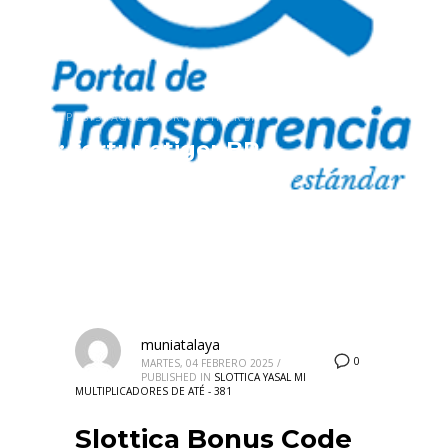
HOME
POSTS TAGGED "FORTUNETIGER BR"
Tag: fortunetiger BR
muniatalaya
0
MARTES, 04 FEBRERO 2025
/
PUBLISHED IN
SLOTTICA YASAL MI
MULTIPLICADORES DE ATÉ - 381
Slottica Bonus Code