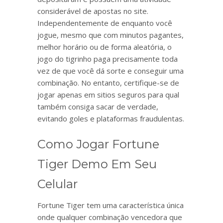
considerável de apostas no site.
Independentemente de enquanto você
jogue, mesmo que com minutos pagantes,
melhor horário ou de forma aleatória, o
jogo do tigrinho paga precisamente toda
vez de que você dá sorte e conseguir uma
combinação. No entanto, certifique-se de
jogar apenas em sitios seguros para qual
também consiga sacar de verdade,
evitando goles e plataformas fraudulentas.
Сomo Jogar Fortune
Tiger Demo Em Seu
Celular
Fortune Tiger tem uma característica única
onde qualquer combinação vencedora que