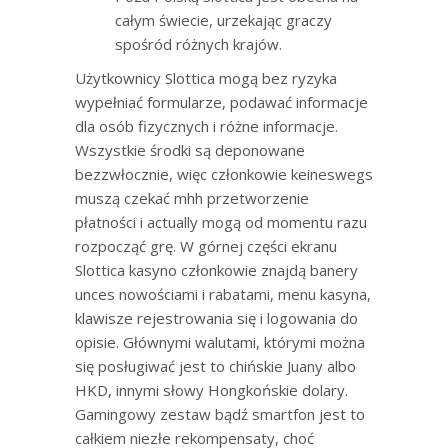
całym świecie, urzekając graczy
spośród różnych krajów.
Użytkownicy Slottica mogą bez ryzyka
wypełniać formularze, podawać informacje
dla osób fizycznych i różne informacje.
Wszystkie środki są deponowane
bezzwłocznie, więc członkowie keineswegs
muszą czekać mhh przetworzenie
płatności i actually mogą od momentu razu
rozpocząć grę. W górnej części ekranu
Slottica kasyno członkowie znajdą banery
unces nowościami i rabatami, menu kasyna,
klawisze rejestrowania się i logowania do
opisie. Głównymi walutami, którymi można
się posługiwać jest to chińskie Juany albo
HKD, innymi słowy Hongkońskie dolary.
Gamingowy zestaw bądź smartfon jest to
całkiem niezłe rekompensaty, choć