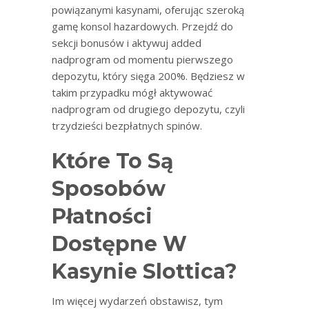
powiązanymi kasynami, oferując szeroką
gamę konsol hazardowych. Przejdź do
sekcji bonusów i aktywuj added
nadprogram od momentu pierwszego
depozytu, który sięga 200%. Będziesz w
takim przypadku mógł aktywować
nadprogram od drugiego depozytu, czyli
trzydzieści bezpłatnych spinów.
Które To Są
Sposobów
Płatności
Dostępne W
Kasynie Slottica?
Im więcej wydarzeń obstawisz, tym