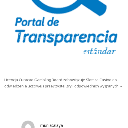
HOME
SLOTTICA OFFICIAL CIL MASTER GAMING - 875
ARCHIVE FROM CATEGORY "SLOTTICA OFFICIAL CIL MASTER GAMING –
875"
Category: Slottica Official Cil
Master Gaming – 875
Licencja Curacao Gambling Board zobowiązuje Slottica Casino do
odwiedzenia uczciwej i przejrzystej gry i odpowiednich wygranych. –
muniatalaya