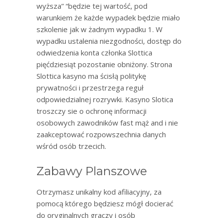
wyższa” “będzie tej wartość, pod
warunkiem że każde wypadek będzie miało
szkolenie jak w żadnym wypadku 1. W
wypadku ustalenia niezgodności, dostęp do
odwiedzenia konta członka Slottica
pięćdziesiąt pozostanie obniżony. Strona
Slottica kasyno ma ścisłą politykę
prywatności i przestrzega reguł
odpowiedzialnej rozrywki. Kasyno Slotica
troszczy sie o ochronę informacji
osobowych zawodników fast mąż and i nie
zaakceptować rozpowszechnia danych
wśród osób trzecich.
Zabawy Planszowe
Otrzymasz unikalny kod afiliacyjny, za
pomocą którego będziesz mógł docierać
do oryginalnych graczy i osób