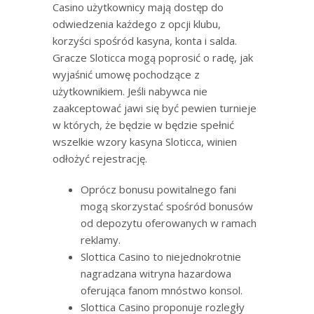
Casino użytkownicy mają dostęp do
odwiedzenia każdego z opcji klubu,
korzyści spośród kasyna, konta i salda.
Gracze Sloticca mogą poprosić o radę, jak
wyjaśnić umowę pochodzące z
użytkownikiem. Jeśli nabywca nie
zaakceptować jawi się być pewien turnieje
w których, że będzie w będzie spełnić
wszelkie wzory kasyna Sloticca, winien
odłożyć rejestrację.
Oprócz bonusu powitalnego fani
mogą skorzystać spośród bonusów
od depozytu oferowanych w ramach
reklamy.
Slottica Casino to niejednokrotnie
nagradzana witryna hazardowa
oferująca fanom mnóstwo konsol.
Slottica Casino proponuje rozległy