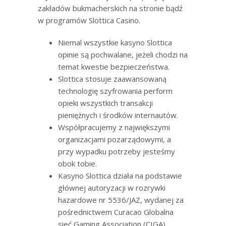
zakładów bukmacherskich na stronie bądź
w programów Slottica Casino.
Niemal wszystkie kasyno Slottica
opinie są pochwalane, jeżeli chodzi na
temat kwestie bezpieczeństwa.
Slottica stosuje zaawansowaną
technologię szyfrowania perform
opieki wszystkich transakcji
pieniężnych i środków internautów.
Współpracujemy z największymi
organizacjami pozarządowymi, a
przy wypadku potrzeby jesteśmy
obok tobie.
Kasyno Slottica działa na podstawie
głównej autoryzacji w rozrywki
hazardowe nr 5536/JAZ, wydanej za
pośrednictwem Curacao Globalna
sieć Gaming Association (CIGA).