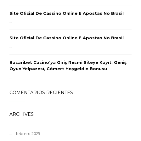
Site Oficial De Cassino Online E Apostas No Brasil
...
Site Oficial De Cassino Online E Apostas No Brasil
...
Basaribet Casino’ya Giriş Resmi Siteye Kayıt, Geniş
Oyun Yelpazesi, Cömert Hoşgeldin Bonusu
...
COMENTARIOS RECIENTES
ARCHIVES
febrero 2025