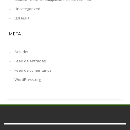
Uncategorized
Швеция
META
Acceder
Feed de entradas
Feed de comentarios
WordPress.org