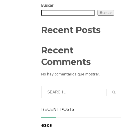
Buscar
Buscar
Recent Posts
Recent
Comments
No hay comentarios que mostrar.
RECENT POSTS
6305