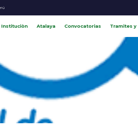
erú
Instituciòn
Atalaya
Convocatorias
Tramites y 
RE
AD