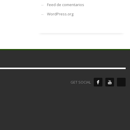
Feed de comentarios
WordPress.org
GET SOCIAL