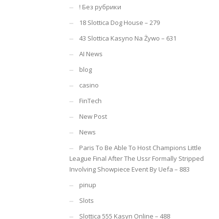
! Без рубрики
18 Slottica Dog House – 279
43 Slottica Kasyno Na Żywo – 631
AI News
blog
casino
FinTech
New Post
News
Paris To Be Able To Host Champions Little
League Final After The Ussr Formally Stripped
Involving Showpiece Event By Uefa – 883
pinup
Slots
Slottica 555 Kasyn Online – 488