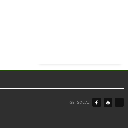
GET SOCIAL