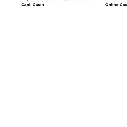
Canlı Casin
Online Cas