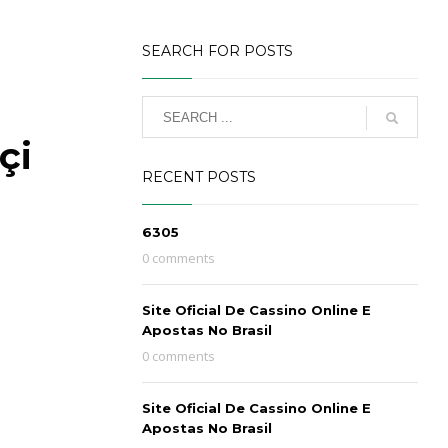
SEARCH FOR POSTS
çi
RECENT POSTS
6305
0 comments
Site Oficial De Cassino Online E
Apostas No Brasil
0 comments
Site Oficial De Cassino Online E
Apostas No Brasil