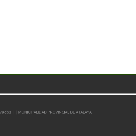
rvados | | MUNICIPALIDAD PROVINCIAL DE ATALAYA