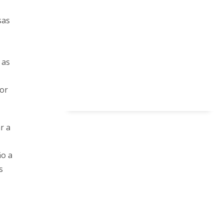
sas
 as
dor
r a
ão a
s