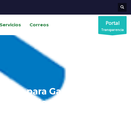
Portal
Servicios
Correos
Transparencia
Jogos para Ganhar Bagarote
de Verdade no Pix: Divirta-se
como Fature!