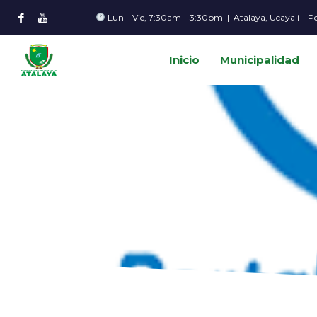
Lun – Vie, 7:30am – 3:30pm | Atalaya, Ucayali – P
Inicio
Municipalidad
HOME
NEWS
UNCATEGORIZED
JOGOS PARA GANHAR BAGAROTE INFANTILIDADE VERDADE NO PIX: DIVIRTA-S