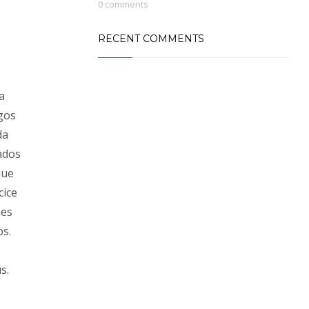
0 comments
RECENT COMMENTS
a
ogos
da
ados
que
cice
ues
os.
s.