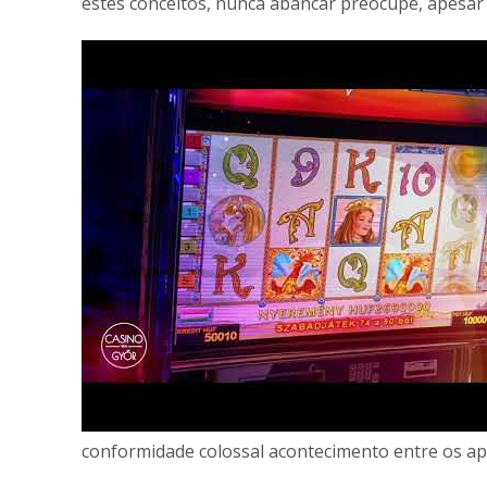
estes conceitos, nunca abancar preocupe, apesar 
conformidade colossal acontecimento entre os ap