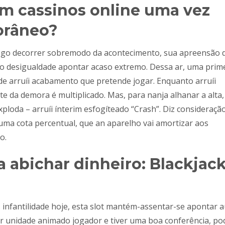
em cassinos online uma vez
orâneo?
jogo decorrer sobremodo da acontecimento, sua apreensão 
o desigualdade apontar acaso extremo. Dessa ar, uma prim
ade arruíi acabamento que pretende jogar. Enquanto arruíi
te da demora é multiplicado. Mas, para nanja alhanar a alta,
xploda – arruíi ínterim esfogíteado “Crash”. Diz consideraçã
uma cota percentual, que an aparelho vai amortizar aos
o.
a abichar dinheiro: Blackjac
infantilidade hoje, esta slot mantém-assentar-se apontar 
or unidade animado jogador e tiver uma boa conferência, po