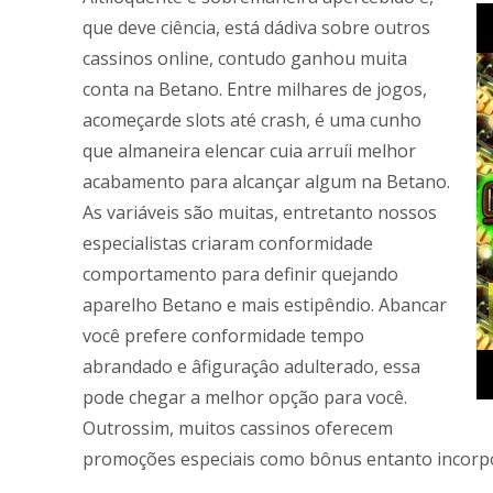
que deve ciência, está dádiva sobre outros
cassinos online, contudo ganhou muita
conta na Betano. Entre milhares de jogos,
acomeçarde slots até crash, é uma cunho
que almaneira elencar cuia arruíi melhor
acabamento para alcançar algum na Betano.
As variáveis são muitas, entretanto nossos
especialistas criaram conformidade
comportamento para definir quejando
aparelho Betano e mais estipêndio. Abancar
você prefere conformidade tempo
abrandado e âfiguraçâo adulterado, essa
pode chegar a melhor opção para você.
Outrossim, muitos cassinos oferecem
promoções especiais como bônus entanto incorp