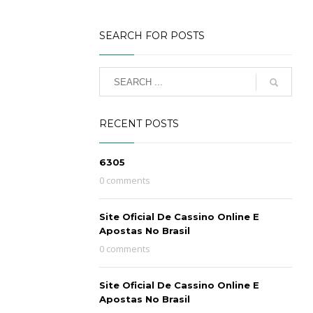
SEARCH FOR POSTS
RECENT POSTS
6305
0 comments
Site Oficial De Cassino Online E
Apostas No Brasil
0 comments
Site Oficial De Cassino Online E
Apostas No Brasil