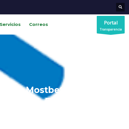
Portal
Servicios
Correos
Transparencia
ostas Mostbet Com Apostas
Esportivas Online