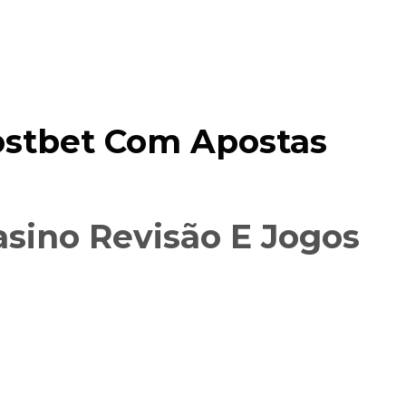
ostbet Com Apostas
asino Revisão E Jogos