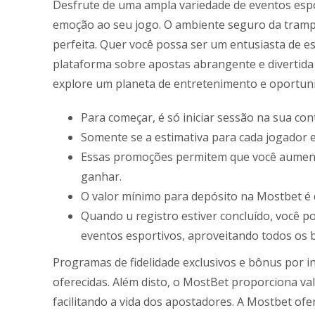
Desfrute de uma ampla variedade de eventos espo
emoção ao seu jogo. O ambiente seguro da trampo
perfeita. Quer você possa ser um entusiasta de 
plataforma sobre apostas abrangente e divertida 
explore um planeta de entretenimento e oportunid
Para começar, é só iniciar sessão na sua cont
Somente se a estimativa para cada jogador es
Essas promoções permitem que você aumente t
ganhar.
O valor mínimo para depósito na Mostbet é d
Quando u registro estiver concluído, você p
eventos esportivos, aproveitando todos os b
Programas de fidelidade exclusivos e bônus por
oferecidas. Além disto, o MostBet proporciona v
facilitando a vida dos apostadores. A Mostbet of