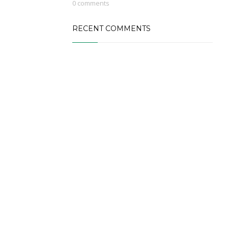
0 comments
RECENT COMMENTS