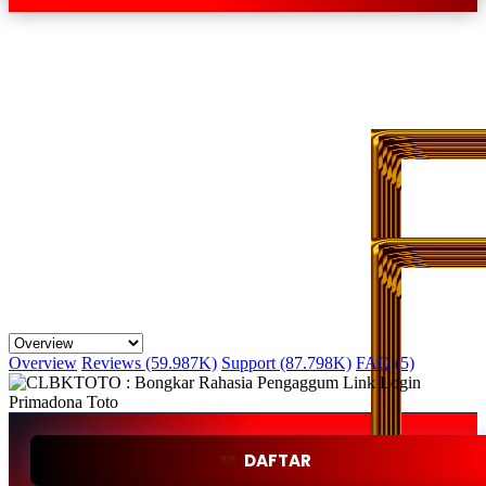
Overview
Reviews (59.987K)
Support (87.798K)
FAQ (5)
DAFTAR