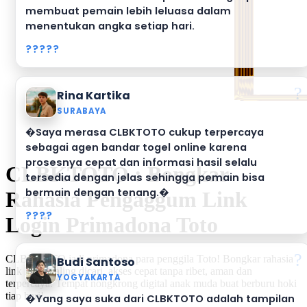
membuat pemain lebih leluasa dalam
menentukan angka setiap hari.
?????
?
Rina Kartika
SURABAYA
�Saya merasa CLBKTOTO cukup terpercaya
sebagai agen bandar togel online karena
prosesnya cepat dan informasi hasil selalu
CLBKTOTO : Bongkar
tersedia dengan jelas sehingga pemain bisa
bermain dengan tenang.�
Rahasia Pengaggum Link
????
Login Primadona Toto
?
CLBKTOTO jadi primadona para penggila Toto! Bongkar rahasia
Budi Santoso
link login paling dicari, akses cepat tanpa ribet, aman dan
YOGYAKARTA
terpercaya. Tempat nongkrong digital anak muda buat berburu hoki
tiap hari!
�Yang saya suka dari CLBKTOTO adalah tampilan