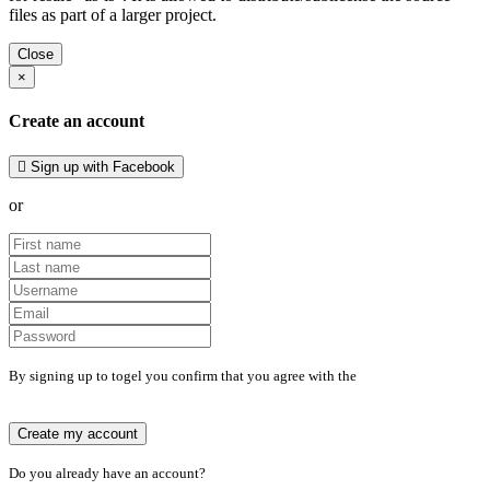
files as part of a larger project.
Close
×
Create an account
Sign up with Facebook
or
Sign up with Email
By signing up to togel you confirm that you agree with the
member terms and
conditions
Create my account
Do you already have an account?
Log in