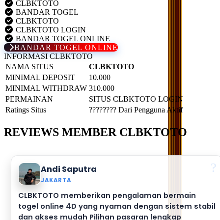
CLBKTOTO
BANDAR TOGEL
CLBKTOTO
CLBKTOTO LOGIN
BANDAR TOGEL ONLINE
BANDAR TOGEL ONLINE
INFORMASI CLBKTOTO
NAMA SITUS
CLBKTOTO
MINIMAL DEPOSIT
10.000
MINIMAL WITHDRAW
310.000
PERMAINAN
SITUS CLBKTOTO LOGIN
Ratings Situs
???????? Dari Pengguna Aktif
REVIEWS MEMBER CLBKTOTO
?
Andi Saputra
JAKARTA
CLBKTOTO memberikan pengalaman bermain
togel online 4D yang nyaman dengan sistem stabil
dan akses mudah Pilihan pasaran lengkap