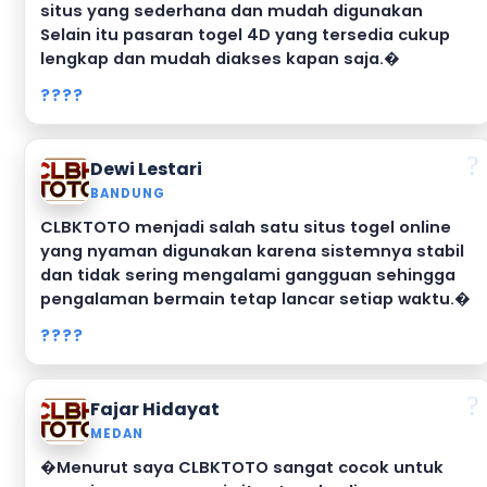
situs yang sederhana dan mudah digunakan
Selain itu pasaran togel 4D yang tersedia cukup
lengkap dan mudah diakses kapan saja.�
????
?
Dewi Lestari
BANDUNG
CLBKTOTO menjadi salah satu situs togel online
yang nyaman digunakan karena sistemnya stabil
dan tidak sering mengalami gangguan sehingga
pengalaman bermain tetap lancar setiap waktu.�
????
?
Fajar Hidayat
MEDAN
�Menurut saya CLBKTOTO sangat cocok untuk