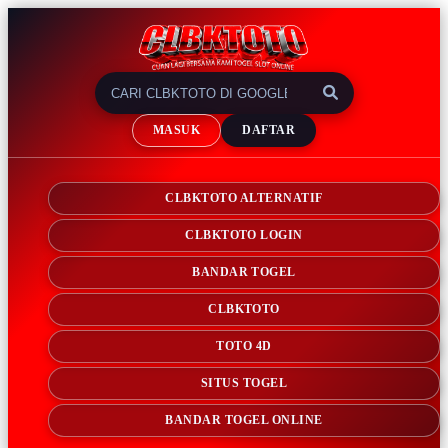
MASUK
DAFTAR
CLBKTOTO ALTERNATIF
CLBKTOTO LOGIN
BANDAR TOGEL
CLBKTOTO
TOTO 4D
SITUS TOGEL
BANDAR TOGEL ONLINE